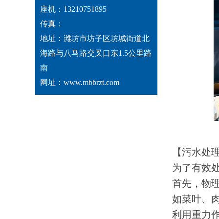
座机：13210751895
传真：
地址：潍坊市坊子区坊城街道北
海路与八马路交叉口东1.5公里路
南
网址：www.mbbrzt.com
【污水处
为了有效
首先，物
如菜叶、
利用重力