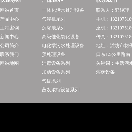
快速导航
产品世界
联系我们
网站首页
一体化污水处理设备
联系人：郭经理
产品中心
气浮机系列
手机：132107518
工程案例
沉淀池系列
座机：132107518
新闻中心
高级催化氧化设备
传真：132107518
公司简介
电化学污水处理设备
地址：潍坊市坊
联系我们
预处理设备
口东1.5公里路南
网站地图
消毒设备系列
关键词：生活污水
加药设备系列
溶药设备
气提系列
蒸发浓缩设备系列