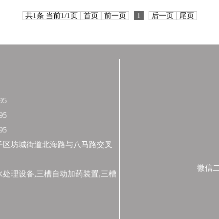
共1条 当前1/1页
首页
前一页
1
后一页
尾页
95
95
95
子区坊城街道北海路与八马路交叉
微信
处理设备,三槽自动加药装置,三槽