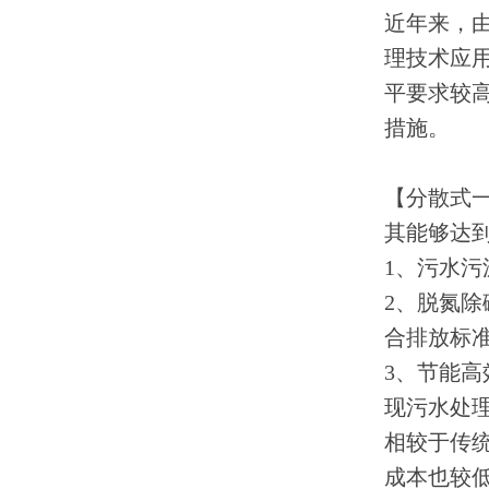
近年来，
理技术应
平要求较
措施。
【分散式一
其能够达
1、污水
2、脱氮
合排放标
3、节能
现污水处
相较于传
成本也较