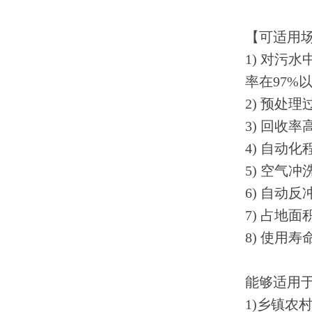
【可适用
1) 对污
率在97%
2) 预处
3) 回收
4) 自动
5) 空气
6) 自动
7) 占地
8) 使用
能够适用
1)乡镇