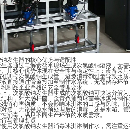
酸钠发生器的核心优势与适配性
发生器通过电解食盐水现场生成次氯酸钠溶液，无需
势。其核心优势体现在安全性与稳定性上：设备采用
精准调控次氯酸钠生成量，避免消毒剂过量导致水质
溶液直接通过管道投加至制作水系统，无需储存环节
合乳制品企业严格的安全管理要求。
果上，次氯酸钠发生器生成的次氯酸钠可快速分解为
结构，对大肠杆菌、金黄色葡萄球菌等冰淇淋制作水中
无残留有害物质，不会影响冰淇淋的口感与风味。此
缝对接，无论是原水预处理后的消毒，还是水箱、管
对性消毒，满足不同生产环节的水质需求。
运行与管理要点
业使用次氯酸钠发生器消毒冰淇淋制作水，需注重运