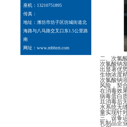
座机：13210751895
传真：
地址：潍坊市坊子区坊城街道北
海路与八马路交叉口东1.5公里路
南
网址：www.mbbrzt.com
二、次氯
次氯酸钠
出显著优
生物浓度
次氯酸钠
风险，契
在消毒效
病毒蛋白质
且消毒后
水系统无
量实现针
三、设备
乳制品企