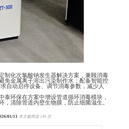
定制化次氯酸钠发生器解决方案，兼顾消毒
避免金属离子溶出污染制作水；配备智能控
水需求自动启停设备、调节消毒参数，减少人
中泰环保在方案中增设管道循环消毒模块，
环，清除管道内壁生物膜，防止细菌滋生。
/01/11
本文被阅读 148 次