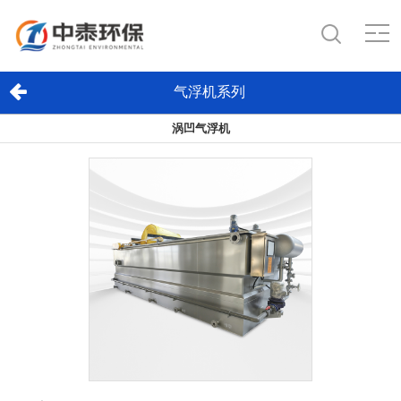
气浮机系列
涡凹气浮机