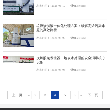
发布时间：
[2026-05-10]
[list:visits]
垃圾渗滤液一体化处理方案：破解高浓污染难
题的高效路径
发布时间：
[2026-05-09]
[list:visits]
次氯酸钠发生器：地表水处理的安全消毒核心
设备
发布时间：
[2026-05-08]
[list:visits]
上一页
2
3
4
5
6
下一页
···
···