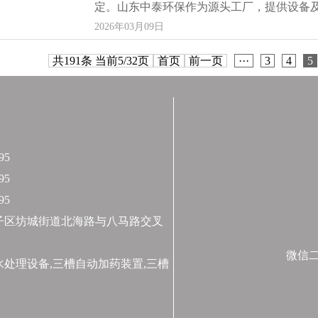
定。山东中泰环保作为源头工厂，提供设备及专
2026年03月09日
共191条 当前5/32页
首页
前一页
···
3
4
5
95
95
95
子区坊城街道北海路与八马路交叉
微信
处理设备,三槽自动加药装置,三槽